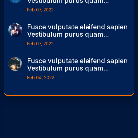
Vestibulum purus quam
scelerisque mollis seonummy
Feb 07, 2022
metus.
Fusce vulputate eleifend sapien
Vestibulum purus quam
scelerisque mollis seonummy
Feb 07, 2022
metus.
Fusce vulputate eleifend sapien
Vestibulum purus quam
scelerisque mollis seonummy
Feb 04, 2022
metus..