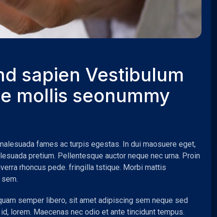
end sapien Vestibulum
ue mollis seonummy
 malesuada fames ac turpis egestas. In dui maosuere eget,
 malesuada pretium. Pellentesque auctor neque nec urna. Proin
verra rhoncus pede. fringilla tstique. Morbi mattis
l sem.
uam semper libero, sit amet adipiscing sem neque sed
t id, lorem. Maecenas nec odio et ante tincidunt tempus.