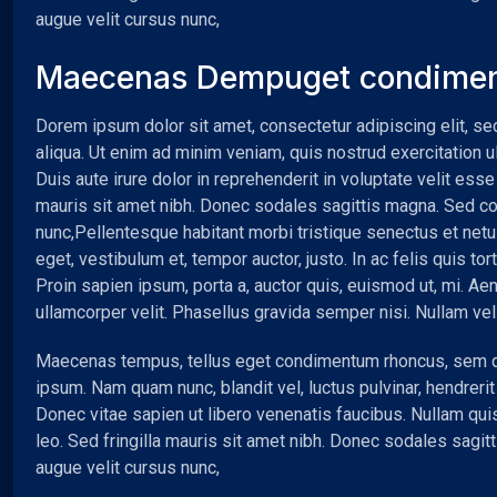
augue velit cursus nunc,
Maecenas Dempuget condime
Dorem ipsum dolor sit amet, consectetur adipiscing elit, s
aliqua. Ut enim ad minim veniam, quis nostrud exercitation 
Duis aute irure dolor in reprehenderit in voluptate velit esse 
mauris sit amet nibh. Donec sodales sagittis magna. Sed c
nunc,
Pellentesque habitant morbi tristique senectus et net
eget, vestibulum et, tempor auctor, justo. In ac felis quis 
Proin sapien ipsum, porta a, auctor quis, euismod ut, mi. Aen
ullamcorper velit. Phasellus gravida semper nisi. Nullam ve
Maecenas tempus, tellus eget condimentum rhoncus, sem q
ipsum. Nam quam nunc, blandit vel, luctus pulvinar, hendreri
Donec vitae sapien ut libero venenatis faucibus. Nullam quis
leo. Sed fringilla mauris sit amet nibh. Donec sodales sag
augue velit cursus nunc,