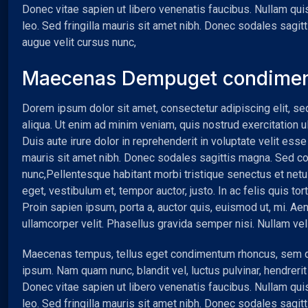
Donec vitae sapien ut libero venenatis faucibus. Nullam quis
leo. Sed fringilla mauris sit amet nibh. Donec sodales sag
augue velit cursus nunc,
Maecenas Dempuget condime
Dorem ipsum dolor sit amet, consectetur adipiscing elit, s
aliqua. Ut enim ad minim veniam, quis nostrud exercitation 
Duis aute irure dolor in reprehenderit in voluptate velit esse 
mauris sit amet nibh. Donec sodales sagittis magna. Sed c
nunc,
Pellentesque habitant morbi tristique senectus et net
eget, vestibulum et, tempor auctor, justo. In ac felis quis 
Proin sapien ipsum, porta a, auctor quis, euismod ut, mi. Aen
ullamcorper velit. Phasellus gravida semper nisi. Nullam ve
Maecenas tempus, tellus eget condimentum rhoncus, sem q
ipsum. Nam quam nunc, blandit vel, luctus pulvinar, hendreri
Donec vitae sapien ut libero venenatis faucibus. Nullam quis
leo. Sed fringilla mauris sit amet nibh. Donec sodales sag