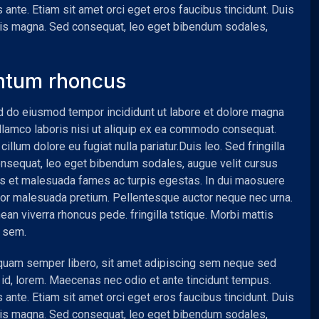
 ante. Etiam sit amet orci eget eros faucibus tincidunt. Duis
ittis magna. Sed consequat, leo eget bibendum sodales,
ntum rhoncus
ed do eiusmod tempor incididunt ut labore et dolore magna
ullamco laboris nisi ut aliquip ex ea commodo consequat.
cillum dolore eu fugiat nulla pariatur.Duis leo. Sed fringilla
onsequat, leo eget bibendum sodales, augue velit cursus
us et malesuada fames ac turpis egestas. In dui maosuere
tortor malesuada pretium. Pellentesque auctor neque nec urna.
ean viverra rhoncus pede. fringilla tstique. Morbi mattis
l sem.
uam semper libero, sit amet adipiscing sem neque sed
t id, lorem. Maecenas nec odio et ante tincidunt tempus.
 ante. Etiam sit amet orci eget eros faucibus tincidunt. Duis
ittis magna. Sed consequat, leo eget bibendum sodales,