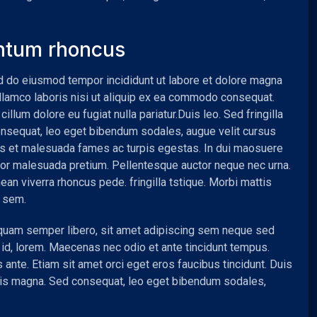
ntum rhoncus
ed do eiusmod tempor incididunt ut labore et dolore magna
ullamco laboris nisi ut aliquip ex ea commodo consequat.
cillum dolore eu fugiat nulla pariatur.Duis leo. Sed fringilla
onsequat, leo eget bibendum sodales, augue velit cursus
us et malesuada fames ac turpis egestas. In dui maosuere
tortor malesuada pretium. Pellentesque auctor neque nec urna.
ean viverra rhoncus pede. fringilla tstique. Morbi mattis
l sem.
uam semper libero, sit amet adipiscing sem neque sed
t id, lorem. Maecenas nec odio et ante tincidunt tempus.
 ante. Etiam sit amet orci eget eros faucibus tincidunt. Duis
ittis magna. Sed consequat, leo eget bibendum sodales,