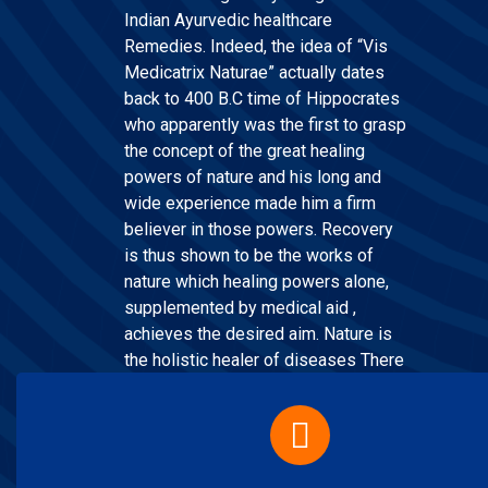
Indian Ayurvedic healthcare
Remedies. Indeed, the idea of “Vis
Medicatrix Naturae” actually dates
back to 400 B.C time of Hippocrates
who apparently was the first to grasp
the concept of the great healing
powers of nature and his long and
wide experience made him a firm
believer in those powers. Recovery
is thus shown to be the works of
nature which healing powers alone,
supplemented by medical aid ,
achieves the desired aim. Nature is
the holistic healer of diseases There
is but ONELIFE, one Substance, one
Energy and wherever there is one
disease , there is ONECURE.