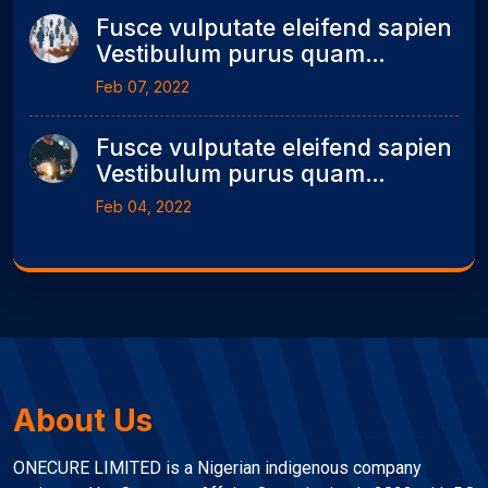
Fusce vulputate eleifend sapien
Vestibulum purus quam
scelerisque mollis seonummy
Feb 07, 2022
metus.
Fusce vulputate eleifend sapien
Vestibulum purus quam
scelerisque mollis seonummy
Feb 04, 2022
metus..
About Us
ONECURE LIMITED is a Nigerian indigenous company