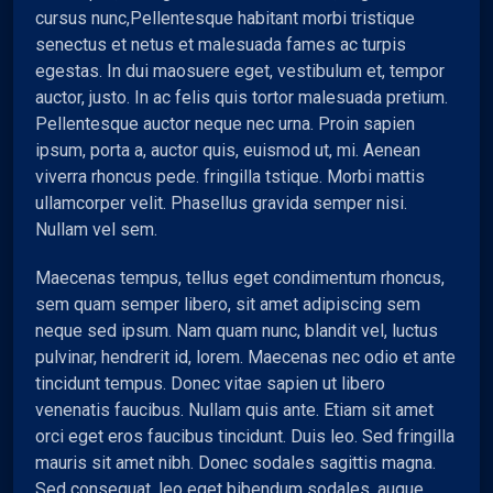
cursus nunc,
Pellentesque habitant morbi tristique
senectus et netus et malesuada fames ac turpis
egestas. In dui maosuere eget, vestibulum et, tempor
auctor, justo. In ac felis quis tortor malesuada pretium.
Pellentesque auctor neque nec urna. Proin sapien
ipsum, porta a, auctor quis, euismod ut, mi. Aenean
viverra rhoncus pede. fringilla tstique. Morbi mattis
ullamcorper velit. Phasellus gravida semper nisi.
Nullam vel sem.
Maecenas tempus, tellus eget condimentum rhoncus,
sem quam semper libero, sit amet adipiscing sem
neque sed ipsum. Nam quam nunc, blandit vel, luctus
pulvinar, hendrerit id, lorem. Maecenas nec odio et ante
tincidunt tempus. Donec vitae sapien ut libero
venenatis faucibus. Nullam quis ante. Etiam sit amet
orci eget eros faucibus tincidunt. Duis leo. Sed fringilla
mauris sit amet nibh. Donec sodales sagittis magna.
Sed consequat, leo eget bibendum sodales, augue